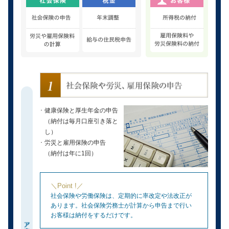
健康保険と厚生年金の申告
（納付は毎月口座引き落と
し）
労災と雇用保険の申告
（納付は年に1回）
＼Point !／
社会保険や労働保険は、定期的に率改定や法改正が
あります。社会保険労務士が計算から申告まで行い
お客様は納付をするだけです。