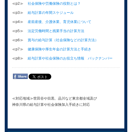
≪p2≫
社会保険や労働保険の役割とは？
≪p3≫
給与計算の年間スケジュール
≪p4≫
産前産後、介護休業、育児休業について
≪p5≫
法定労働時間と残業手当の計算方法
≪p6≫
賞与の給与計算（社会保険などの計算方法）
≪p7≫
健康保険や厚生年金の計算方法と手続き
≪p8≫
給与計算や社会保険のお役立ち情報 バックナンバー
≪対応地域≫世田谷や目黒、品川など東京都全域及び
神奈川県の給与計算や社会保険加入手続きに対応