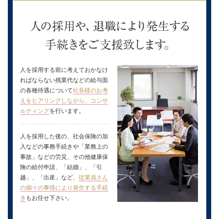
人を採用する前に考えておかなけ
ればならない残業代などの給与面
の各種待遇について
社長様のお考
えをヒアリングしながら、コンサ
ルティング
を行います。
人を採用した後の、社会保険の加
入などの事務手続きや「業務上の
事故」などの労災、その他健康保
険の給付申請、「結婚」、「引
越」、「出産」など、
従業員さん
の個々の事情により発生する手続
き
もお任せ下さい。