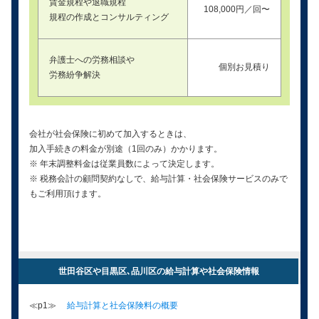
賃金規程や退職規程
108,000円／回〜
規程の作成とコンサルティング
弁護士への労務相談や
個別お見積り
労務紛争解決
会社が社会保険に初めて加入するときは、
加入手続きの料金が別途（1回のみ）かかります。
※ 年末調整料金は従業員数によって決定します。
※ 税務会計の顧問契約なしで、給与計算・社会保険サービスのみで
もご利用頂けます。
世田谷区や目黒区､品川区の給与計算や社会保険情報
≪p1≫
給与計算と社会保険料の概要