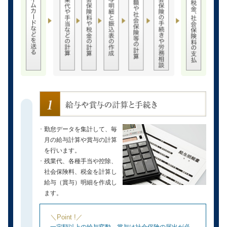
勤怠データを集計して、毎
月の給与計算や賞与の計算
を行います。
残業代、各種手当や控除、
社会保険料、税金を計算し
給与（賞与）明細を作成し
ます。
＼Point !／
一定額以上の給与変動、賞与は社会保険の届出が必