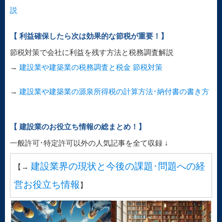
説
【 利益確保したら次は効果的な節税が重要！】
節税対策で会社に利益を残す方法と税務調査解説
→
建設業や建築業の税務調査と税金 節税対策
→
建設業や建築業の源泉所得税の計算方法･納付書の書き方
【 建設業のお役立ち情報の総まとめ！】
一般許可･特定許可以外の人気記事を全て収録 ↓
建設業界の現状と今後の課題･問題への経
【→
営お役立ち情報
】