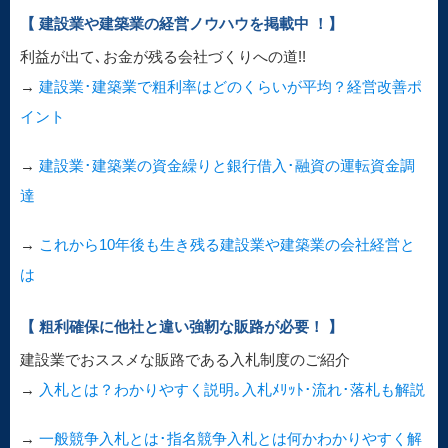
【 建設業や建築業の経営ノウハウを掲載中 ！】
利益が出て､お金が残る会社づくりへの道!!
→
建設業･建築業で粗利率はどのくらいが平均？経営改善ポ
イント
→
建設業･建築業の資金繰りと銀行借入･融資の運転資金調
達
→
これから10年後も生き残る建設業や建築業の会社経営と
は
【 粗利確保に他社と違い強靭な販路が必要！ 】
建設業でおススメな販路である入札制度のご紹介
→
入札とは？わかりやすく説明｡入札ﾒﾘｯﾄ･流れ･落札も解説
→
一般競争入札とは･指名競争入札とは何かわかりやすく解