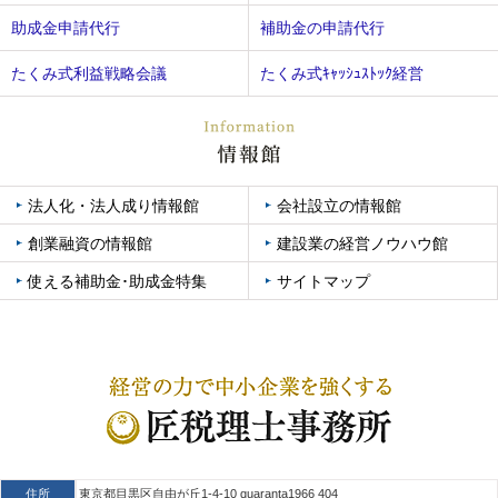
助成金申請代行
補助金の申請代行
たくみ式利益戦略会議
たくみ式ｷｬｯｼｭｽﾄｯｸ経営
法人化・法人成り情報館
会社設立の情報館
創業融資の情報館
建設業の経営ノウハウ館
使える補助金･助成金特集
サイトマップ
住所
東京都目黒区自由が丘1-4-10 quaranta1966 404