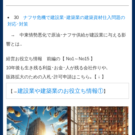
30
ナフサ危機で建設業･建築業の建築資材仕入問題の
対応･対策
→ 中東情勢悪化で原油･ナフサ供給が建設業に与える影
響とは..
経営お役立ち情報 前編の【 No1～No15 】
10年後も生き残る利益･お金･人が残る会社作りや､
販路拡大のための入札･許可申請はこちら｡【 ↓ 】
建設業や建築業のお役立ち情報①
【→
】