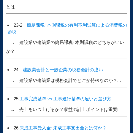
とは..
23-2
簡易課税･本則課税の有利不利試算による消費税の
節税
→ 建設業や建築業の簡易課税･本則課税のどちらがいい
か？
24
建設業会計と一般企業の税務会計の違い
→ 建設業や建築業は税務会計でどごが特殊なのか？...
25
工事完成基準 vs 工事進行基準の違いと選び方
→ 売上をいつ上げるか？収益の計上ポイントは重要!
26
未成工事受入金･未成工事支出金とは何か？